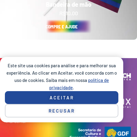
Bandeira de mão
R$
10,00
COMPRE E AJUDE
Este site usa cookies para análise e para melhorar sua
Site desenvolvido por:
experiência. Ao clicar em Aceitar, você concorda com o
uso de cookies. Saiba mais em nossa
política de
privacidade
.
Execução:
ACEITAR
RECUSAR
Parceria: