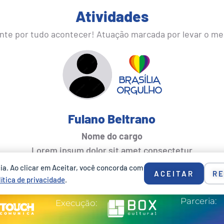
Atividades
te por tudo acontecer! Atuação marcada por levar o mel
Fulano Beltrano
Nome do cargo
Lorem ipsum dolor sit amet consectetur
adipiscing elit dolor
cia. Ao clicar em Aceitar, você concorda com
ACEITAR
R
lítica de privacidade
.
Parceria:
Execução: