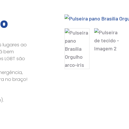
do
s lugares ao
tá bem
es LGBT são
mergência,
ra no braço!
).