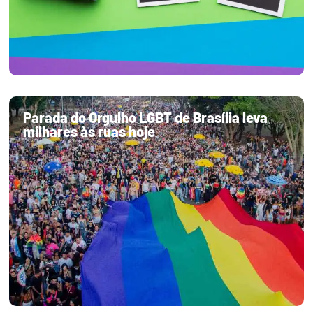
Parada do Orgulho LGBT de Brasília leva
milhares às ruas hoje