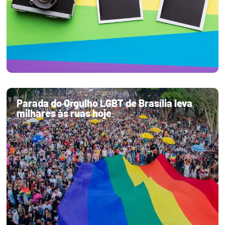
Parada do Orgulho LGBT de Brasília leva
milhares às ruas hoje