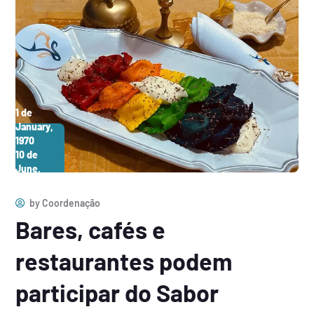
1 de
January,
1970
10 de
June,
2026
by
Coordenação
Bares, cafés e
restaurantes podem
participar do Sabor