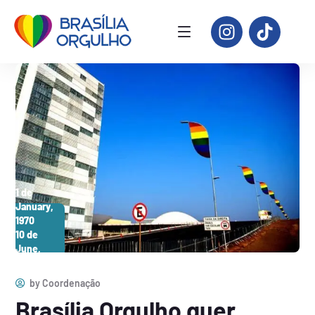
1 de
January,
1970
10 de
June,
2026
by
Coordenação
Brasília Orgulho quer