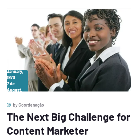
1 de
January,
1970
7 de
August,
2026
by
Coordenação
The Next Big Challenge for
Content Marketer