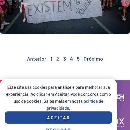
Anterior
1
2
3
4
5
Próximo
Este site usa cookies para análise e para melhorar sua
Site desenvolvido por:
experiência. Ao clicar em Aceitar, você concorda com o
uso de cookies. Saiba mais em nossa
política de
privacidade
.
Execução:
ACEITAR