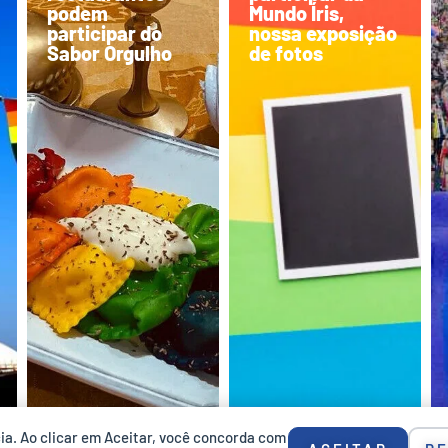
podem
Mundo Íris,
participar do
nossa exposição
Sabor Orgulho
de fotos
cia. Ao clicar em Aceitar, você concorda com