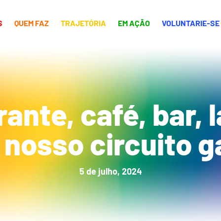
S
QUEM FAZ
TRAJETÓRIA
EM AÇÃO
VOLUNTARIE-SE
ante, café, bar,
o nosso circuito 
5 de julho, 2024