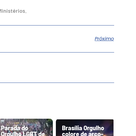
inistérios.
Próximo
Parada do
Brasília Orgulho
Orgulho LGBT de
colore de arco-