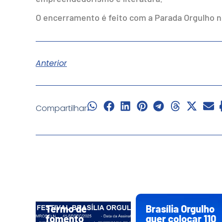
O encerramento é feito com a Parada Orgulho no
Anterior
Compartilhar
Termo de
Brasília Orgulho
fomento
quer colocar 110