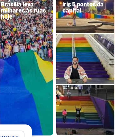
Brasília leva
íris 5 pontos da
milhares às ruas
capital
hoje