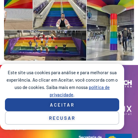
Este site usa cookies para análise e para melhorar sua
Site desenvolvido por:
experiência. Ao clicar em Aceitar, você concorda com o
uso de cookies. Saiba mais em nossa
política de
privacidade
.
Execução:
ACEITAR
RECUSAR
Parceria: