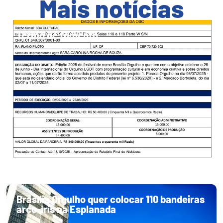
Mais notícias
Termo de fomento
Brasília Orgulho quer colocar 110 bandeiras
arco-íris na Esplanada