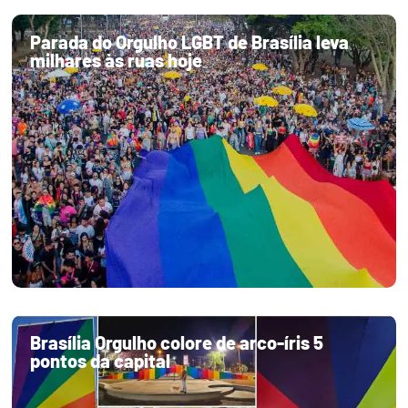
Parada do Orgulho LGBT de Brasília leva
milhares às ruas hoje
Brasília Orgulho colore de arco-íris 5
pontos da capital