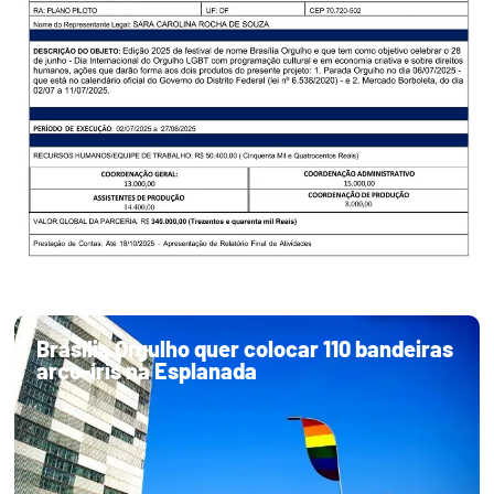
Brasília Orgulho quer colocar 110 bandeiras
arco-íris na Esplanada