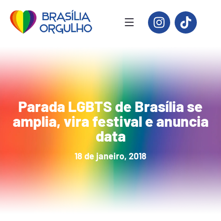
Parada LGBTS de Brasília se
amplia, vira festival e anuncia
data
18 de janeiro, 2018