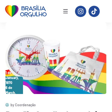
1 de
January,
1970
6 de
March,
2026
by
Coordenação