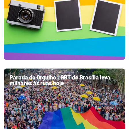
Parada do Orgulho LGBT de Brasília leva
milhares às ruas hoje