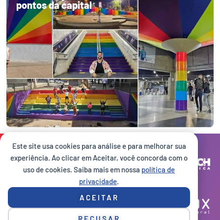
pontos da capital
Este site usa cookies para análise e para melhorar sua
Site desenvolvido por:
experiência. Ao clicar em Aceitar, você concorda com o
uso de cookies. Saiba mais em nossa
política de
privacidade
.
Execução:
ACEITAR
RECUSAR