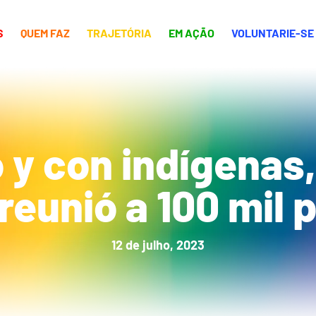
S
QUEM FAZ
TRAJETÓRIA
EM AÇÃO
VOLUNTARIE-SE
 y con indígenas,
 reunió a 100 mil
12 de julho, 2023