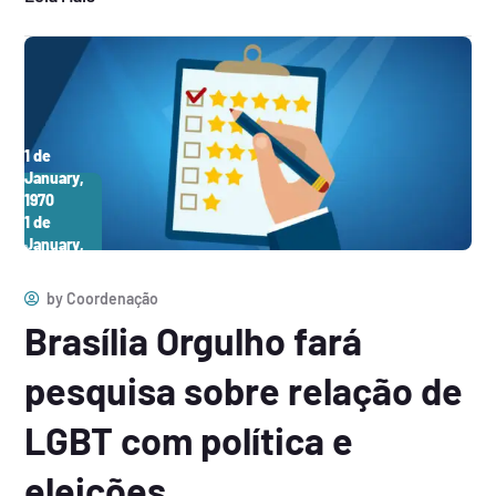
1 de
January,
1970
1 de
January,
1970
by
Coordenação
Brasília Orgulho fará
pesquisa sobre relação de
LGBT com política e
eleições