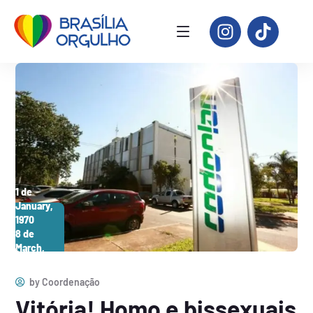
1 de
January,
1970
8 de
March,
2026
by
Coordenação
Vitória! Homo e bissexuais