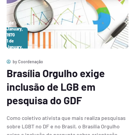
1 de
January,
1970
1 de
January,
1970
by
Coordenação
Brasília Orgulho exige
inclusão de LGB em
pesquisa do GDF
Como coletivo ativista que mais realiza pesquisas
sobre LGBT no DF e no Brasil, o Brasília Orgulho
exige a inclusão de pergunta sobre orientação