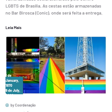
LGBTS de Brasília. As cestas estão armazenadas
no Bar Birosca (Conic), onde será feita a entrega.
Leia Mais
1 de
January,
1970
9 de July,
2026
by
Coordenação