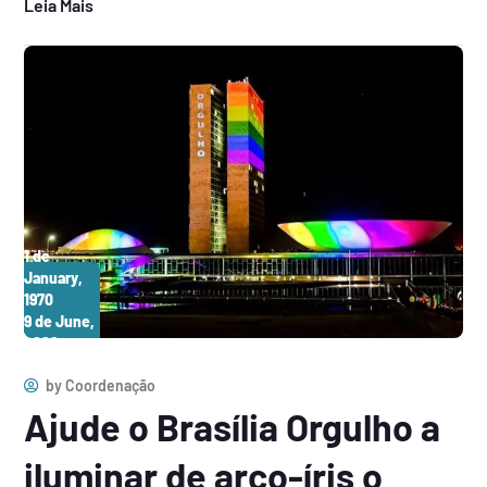
Leia Mais
1 de
January,
1970
9 de June,
2026
by
Coordenação
Ajude o Brasília Orgulho a
iluminar de arco-íris o