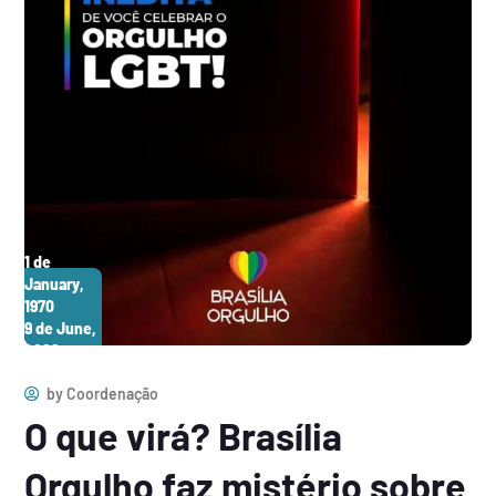
1 de
January,
1970
9 de June,
2026
by
Coordenação
O que virá? Brasília
Orgulho faz mistério sobre