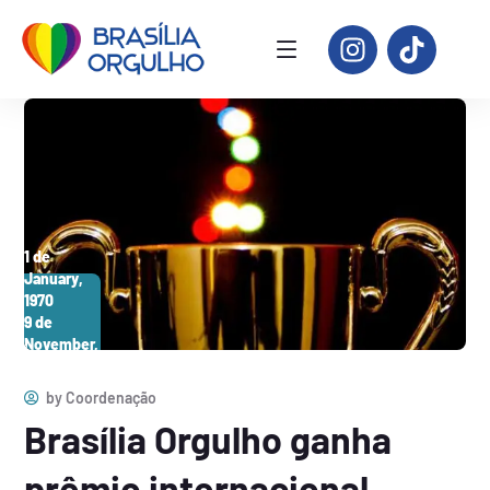
1 de
January,
1970
9 de
November,
2026
by
Coordenação
Brasília Orgulho ganha
prêmio internacional