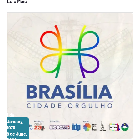
Leia Mais
1 de
January,
1970
9 de June,