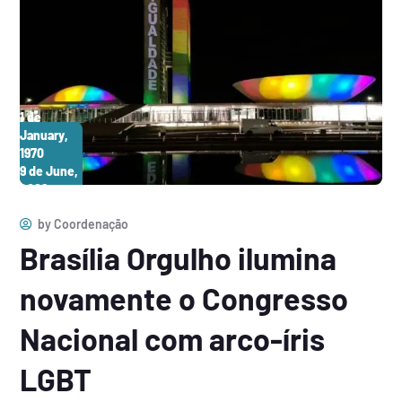
1 de
January,
1970
9 de June,
2026
by
Coordenação
Brasília Orgulho ilumina
novamente o Congresso
Nacional com arco-íris
LGBT